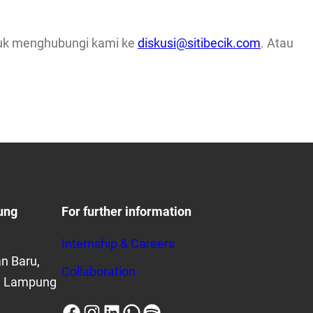
ntuk menghubungi kami ke
diskusi@sitibecik.com
. Atau
ung
For further information
Internship & Careers
n Baru,
Collaboration
, Lampung
Facebook
Instagram
LinkedIn
WhatsApp
Spotify