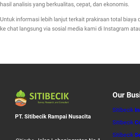
hasil analisis yang berkualitas, cepat, dan ekonomis.
Untuk informasi lebih lanjut terkait prakiraan total b
ke chat langsung via sosial media kami di Instagram at
Our Bus
Sitibecik
I
PT. Sitibecik Rampai Nusacita
Sitibecik
C
Sitibecik
Se