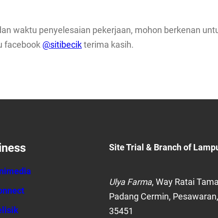
iaya dan waktu penyelesaian pekerjaan, mohon berkenan u
au facebook
@sitibecik
terima kasih.
iness
Site Trial
& Branch of Lamp
nnimedia
Ulya Farma
, Way Ratai Tama
onnect
Padang Cermin, Pesawaran
lisik
35451