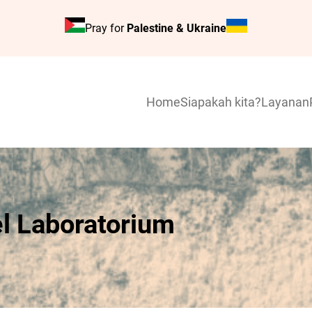
Pray for
Palestine & Ukraine
Home
Siapakah kita?
Layanan
l Laboratorium