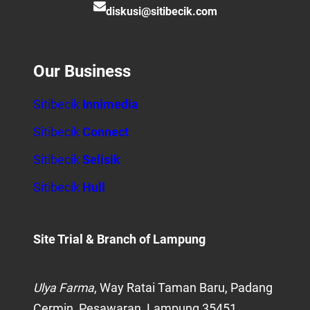
diskusi@sitibecik.com
Our Business
Sitibecik
Innimedia
Sitibecik
Connect
Sitibecik
Selisik
Sitibecik
Hull
Site Trial
& Branch of Lampung
Ulya Farma
, Way Ratai Taman Baru, Padang
Cermin, Pesawaran, Lampung 35451