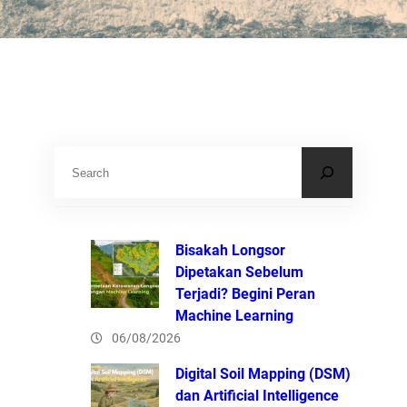
S
e
a
r
Bisakah Longsor
c
Dipetakan Sebelum
Terjadi? Begini Peran
h
Machine Learning
06/08/2026
Digital Soil Mapping (DSM)
dan Artificial Intelligence