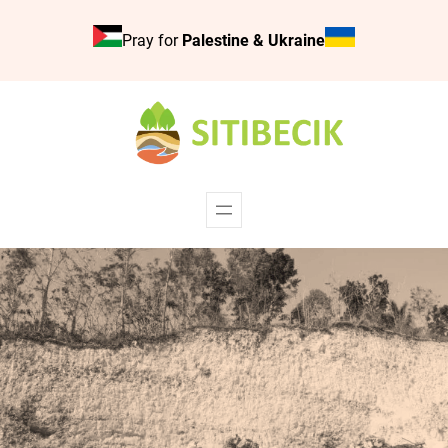
Skip
Pray for
Palestine & Ukraine
to
content