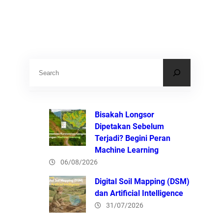
S
e
a
r
Bisakah Longsor
c
Dipetakan Sebelum
Terjadi? Begini Peran
h
Machine Learning
06/08/2026
Digital Soil Mapping (DSM)
dan Artificial Intelligence
31/07/2026