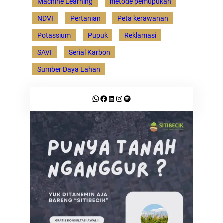
Machine Learning
metode pemupukan
NDVI
Pertanian
Peta kerawanan
Potassium
Pupuk
Reklamasi
SAVI
Serial Karbon
Sumber Daya Lahan
WhatsApp
Facebook
LinkedIn
Instagram
Spotify