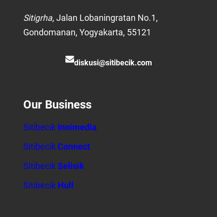
Sitigrha
, Jalan Lobaningratan No.1,
Gondomanan, Yogyakarta, 55121
diskusi@sitibecik.com
Our Business
Sitibecik
Innimedia
Sitibecik
Connect
Sitibecik
Selisik
Sitibecik
Hull