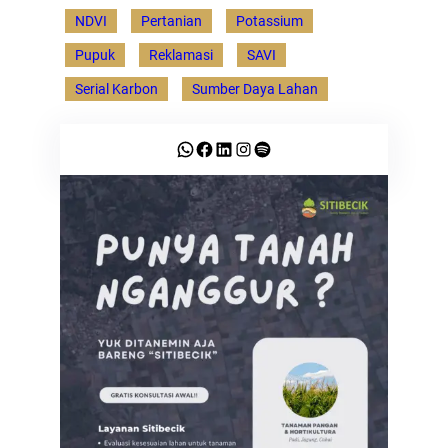
NDVI
Pertanian
Potassium
Pupuk
Reklamasi
SAVI
Serial Karbon
Sumber Daya Lahan
WhatsApp
Facebook
LinkedIn
Instagram
Spotify