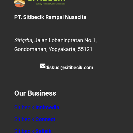
PT. Sitibecik Rampai Nusacita
Sitigrha
, Jalan Lobaningratan No.1,
Gondomanan, Yogyakarta, 55121
diskusi@sitibecik.com
Our Business
Sitibecik
Innimedia
Sitibecik
Connect
Sitibecik
Selisik