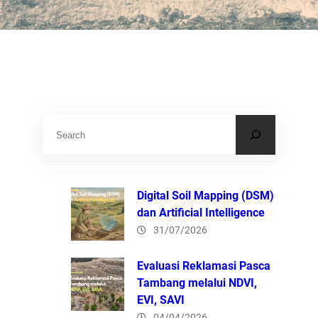
S
e
a
r
Digital Soil Mapping (DSM)
c
dan Artificial Intelligence
31/07/2026
h
Evaluasi Reklamasi Pasca
Tambang melalui NDVI,
EVI, SAVI
04/04/2026