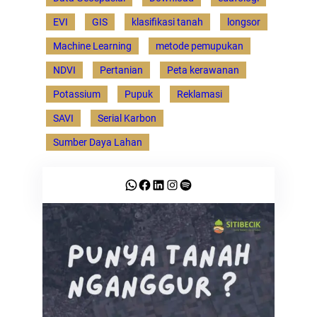
EVI
GIS
klasifikasi tanah
longsor
Machine Learning
metode pemupukan
NDVI
Pertanian
Peta kerawanan
Potassium
Pupuk
Reklamasi
SAVI
Serial Karbon
Sumber Daya Lahan
WhatsApp
Facebook
LinkedIn
Instagram
Spotify