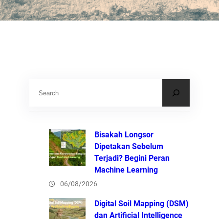
S
e
a
r
Bisakah Longsor
c
Dipetakan Sebelum
Terjadi? Begini Peran
h
Machine Learning
06/08/2026
Digital Soil Mapping (DSM)
dan Artificial Intelligence