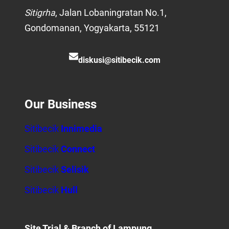
Sitigrha
, Jalan Lobaningratan No.1,
Gondomanan, Yogyakarta, 55121
diskusi@sitibecik.com
Our Business
Sitibecik
Innimedia
Sitibecik
Connect
Sitibecik
Selisik
Sitibecik
Hull
Site Trial
& Branch of Lampung