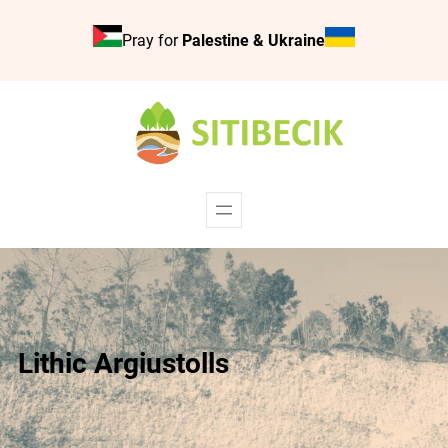
Skip
Pray for
Palestine & Ukraine
to
content
Lithic Argiustolls