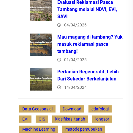
Evaluasi Reklamasi Pasca
Tambang melalui NDVI, EVI,
SAVI
04/04/2026
Mau magang di tambang? Yuk
masuk reklamasi pasca
tambang!
01/04/2025
Pertanian Regeneratif, Lebih
Dari Sekedar Berkelanjutan
14/04/2024
Data Geospasial
Download
edafologi
EVI
GIS
klasifikasi tanah
longsor
Machine Learning
metode pemupukan