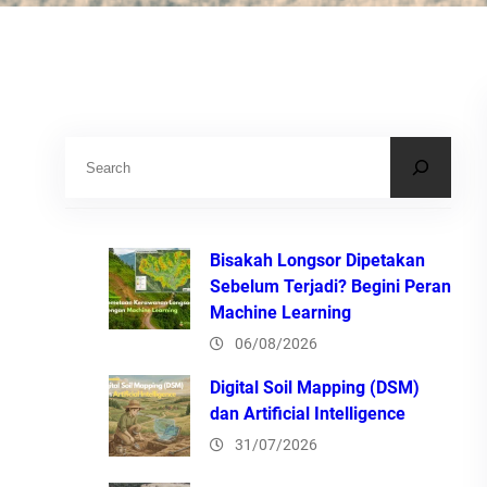
S
e
a
r
Bisakah Longsor Dipetakan
c
Sebelum Terjadi? Begini Peran
Machine Learning
h
06/08/2026
Digital Soil Mapping (DSM)
dan Artificial Intelligence
31/07/2026