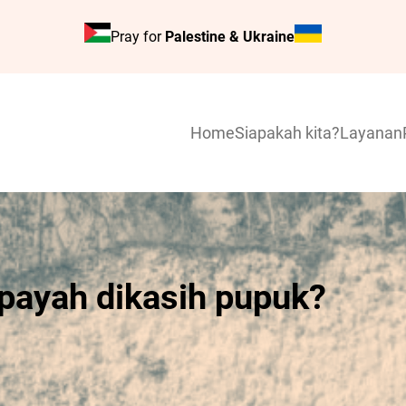
Pray for
Palestine & Ukraine
Home
Siapakah kita?
Layanan
 payah dikasih pupuk?