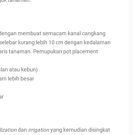
ajuk tanaman.
at dengan membuat semacam kanal cangkang
selebar kurang lebih 10 cm dengan kedalaman
baris tanaman. Pemupukan pot placement
alan atau kebun)
am lebih besar
t
ar
ilization
dan
irrigation
yang kemudian disingkat