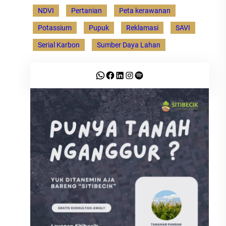
NDVI
Pertanian
Peta kerawanan
Potassium
Pupuk
Reklamasi
SAVI
Serial Karbon
Sumber Daya Lahan
WhatsApp
Facebook
LinkedIn
Instagram
Spotify