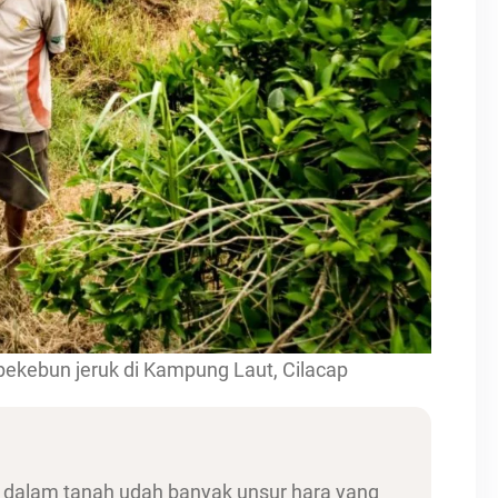
ekebun jeruk di Kampung Laut, Cilacap
i dalam tanah udah banyak unsur hara yang