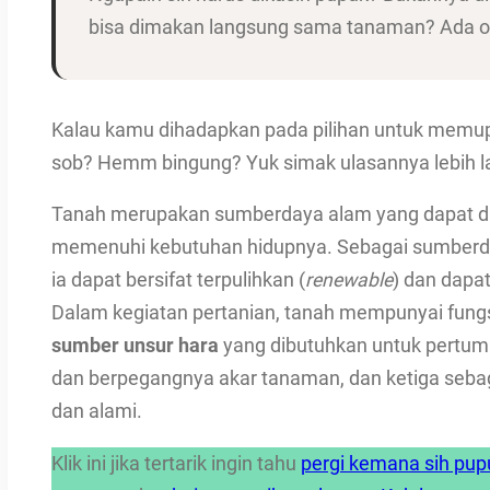
bisa dimakan langsung sama tanaman? Ada op
Kalau kamu dihadapkan pada pilihan untuk memup
sob? Hemm bingung? Yuk simak ulasannya lebih la
Tanah merupakan sumberdaya alam yang dapat d
memenuhi kebutuhan hidupnya. Sebagai sumberday
ia dapat bersifat terpulihkan (
renewable
) dan dapa
Dalam kegiatan pertanian, tanah mempunyai fung
sumber unsur hara
yang dibutuhkan untuk pertu
dan berpegangnya akar tanaman, dan ketiga sebag
dan alami.
Klik ini jika tertarik ingin tahu
pergi kemana sih pup