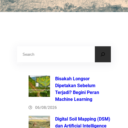
S
e
a
r
Bisakah Longsor
c
Dipetakan Sebelum
Terjadi? Begini Peran
h
Machine Learning
06/08/2026
Digital Soil Mapping (DSM)
dan Artificial Intelligence