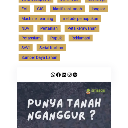
EVI
GIS
klasifikasi tanah
longsor
Machine Learning
metode pemupukan
NDVI
Pertanian
Peta kerawanan
Potassium
Pupuk
Reklamasi
SAVI
Serial Karbon
Sumber Daya Lahan
WhatsApp
Facebook
LinkedIn
Instagram
Spotify